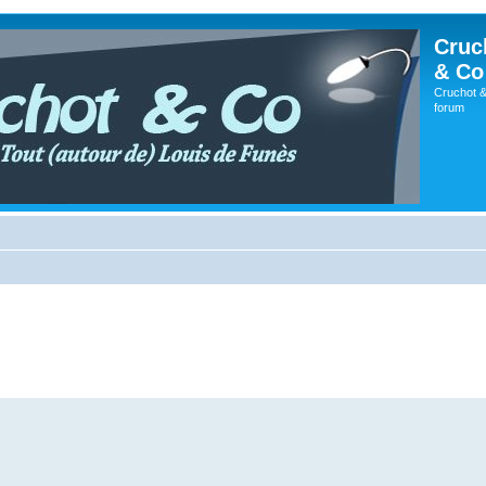
Cruc
& Co
Cruchot &
forum