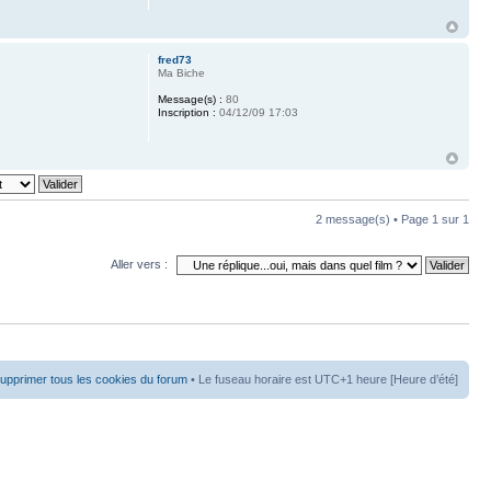
fred73
Ma Biche
Message(s) :
80
Inscription :
04/12/09 17:03
2 message(s) • Page
1
sur
1
Aller vers :
upprimer tous les cookies du forum
• Le fuseau horaire est UTC+1 heure [Heure d’été]