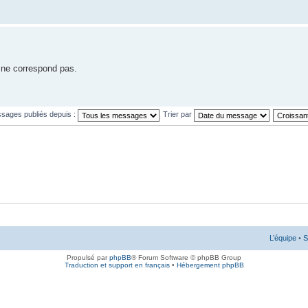
e ne correspond pas.
ssages publiés depuis :
Trier par
L’équipe
•
S
Propulsé par
phpBB
® Forum Software © phpBB Group
Traduction et support en français
•
Hébergement phpBB