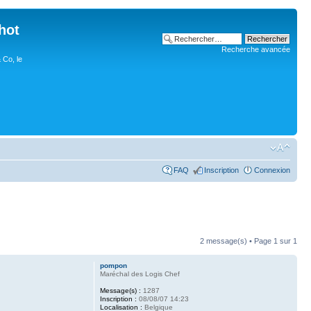
hot
Recherche avancée
 Co, le
FAQ
Inscription
Connexion
2 message(s) • Page
1
sur
1
pompon
Maréchal des Logis Chef
Message(s) :
1287
Inscription :
08/08/07 14:23
Localisation :
Belgique