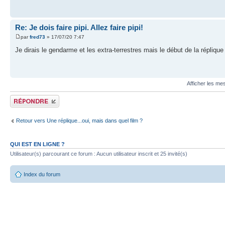
Re: Je dois faire pipi. Allez faire pipi!
par
fred73
» 17/07/20 7:47
Je dirais le gendarme et les extra-terrestres mais le début de la répliqu
Afficher les me
Publier une réponse
Retour vers Une réplique...oui, mais dans quel film ?
QUI EST EN LIGNE ?
Utilisateur(s) parcourant ce forum : Aucun utilisateur inscrit et 25 invité(s)
Index du forum