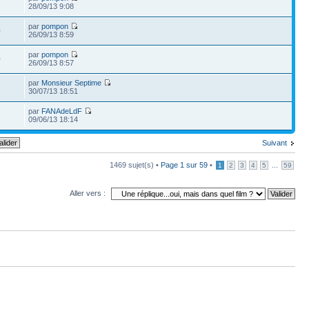
3
28/09/13 9:08
par
pompon
0
26/09/13 8:59
par
pompon
0
26/09/13 8:57
par
Monsieur Septime
5
30/07/13 18:51
par
FANAdeLdF
7
09/06/13 18:14
Suivant
1469 sujet(s) •
Page
1
sur
59
•
...
1
2
3
4
5
59
Aller vers :