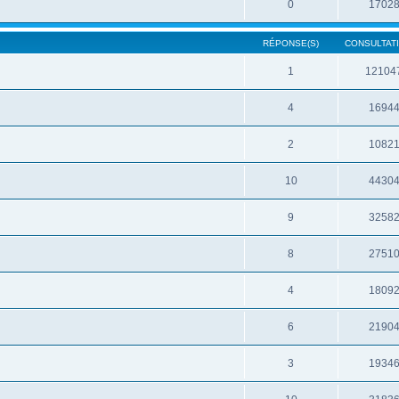
0
1702
RÉPONSE(S)
CONSULTATI
1
12104
4
1694
2
1082
10
4430
9
3258
8
2751
4
1809
6
2190
3
1934