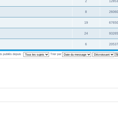
2
1285
8
2606
19
6765
24
9326
6
2053
ets publiés depuis :
Trier par