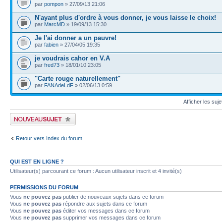
par
pompon
» 27/09/13 21:06
N'ayant plus d'ordre à vous donner, je vous laisse le choix!
par
MarcMD
» 19/09/13 15:30
Je l'ai donner a un pauvre!
par
fabien
» 27/04/05 19:35
je voudrais cahor en V.A
par
fred73
» 18/01/10 23:05
"Carte rouge naturellement"
par
FANAdeLdF
» 02/06/13 0:59
Afficher les suj
Publier un nouveau sujet
Retour vers Index du forum
QUI EST EN LIGNE ?
Utilisateur(s) parcourant ce forum : Aucun utilisateur inscrit et 4 invité(s)
PERMISSIONS DU FORUM
Vous
ne pouvez pas
publier de nouveaux sujets dans ce forum
Vous
ne pouvez pas
répondre aux sujets dans ce forum
Vous
ne pouvez pas
éditer vos messages dans ce forum
Vous
ne pouvez pas
supprimer vos messages dans ce forum