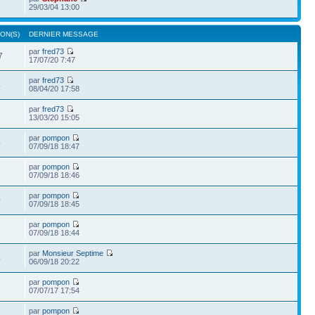
8
29/03/04 13:00
ON(S)
DERNIER MESSAGE
par
fred73
7
17/07/20 7:47
par
fred73
4
08/04/20 17:58
par
fred73
1
13/03/20 15:05
par
pompon
4
07/09/18 18:47
par
pompon
2
07/09/18 18:46
par
pompon
0
07/09/18 18:45
par
pompon
2
07/09/18 18:44
par
Monsieur Septime
4
06/09/18 20:22
par
pompon
6
07/07/17 17:54
par
pompon