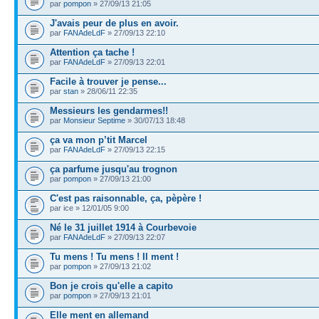
par
pompon
» 27/09/13 21:05
J'avais peur de plus en avoir.
par
FANAdeLdF
» 27/09/13 22:10
Attention ça tache !
par
FANAdeLdF
» 27/09/13 22:01
Facile à trouver je pense...
par
stan
» 28/06/11 22:35
Messieurs les gendarmes!!
par
Monsieur Septime
» 30/07/13 18:48
ça va mon p’tit Marcel
par
FANAdeLdF
» 27/09/13 22:15
ça parfume jusqu'au trognon
par
pompon
» 27/09/13 21:00
C'est pas raisonnable, ça, pèpère !
par ice » 12/01/05 9:00
Né le 31 juillet 1914 à Courbevoie
par
FANAdeLdF
» 27/09/13 22:07
Tu mens ! Tu mens ! Il ment !
par
pompon
» 27/09/13 21:02
Bon je crois qu'elle a capito
par
pompon
» 27/09/13 21:01
Elle ment en allemand