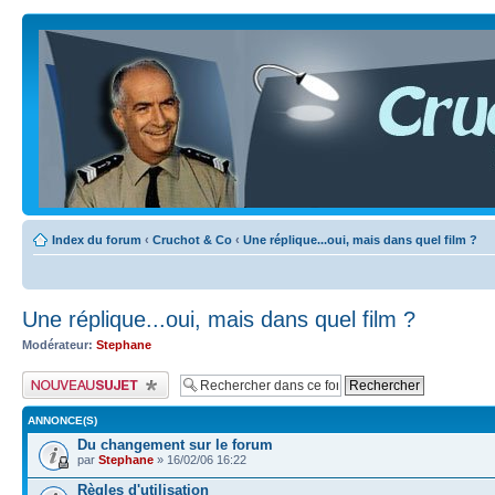
Index du forum
‹
Cruchot & Co
‹
Une réplique...oui, mais dans quel film ?
Une réplique...oui, mais dans quel film ?
Modérateur:
Stephane
Publier un nouveau sujet
ANNONCE(S)
Du changement sur le forum
par
Stephane
» 16/02/06 16:22
Règles d'utilisation