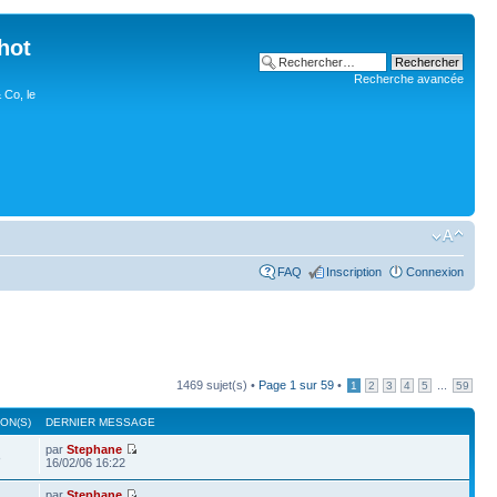
hot
Recherche avancée
 Co, le
FAQ
Inscription
Connexion
1469 sujet(s) •
Page
1
sur
59
•
...
1
2
3
4
5
59
ON(S)
DERNIER MESSAGE
par
Stephane
8
16/02/06 16:22
par
Stephane