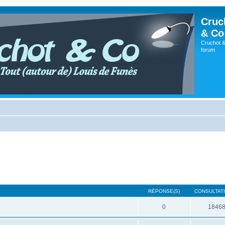
Cruc
& Co
Cruchot &
forum
RÉPONSE(S)
CONSULTATI
0
1846