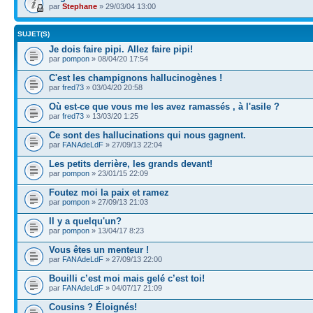
par
Stephane
» 29/03/04 13:00
SUJET(S)
Je dois faire pipi. Allez faire pipi!
par
pompon
» 08/04/20 17:54
C'est les champignons hallucinogènes !
par
fred73
» 03/04/20 20:58
Où est-ce que vous me les avez ramassés , à l'asile ?
par
fred73
» 13/03/20 1:25
Ce sont des hallucinations qui nous gagnent.
par
FANAdeLdF
» 27/09/13 22:04
Les petits derrière, les grands devant!
par
pompon
» 23/01/15 22:09
Foutez moi la paix et ramez
par
pompon
» 27/09/13 21:03
Il y a quelqu'un?
par
pompon
» 13/04/17 8:23
Vous êtes un menteur !
par
FANAdeLdF
» 27/09/13 22:00
Bouilli c’est moi mais gelé c’est toi!
par
FANAdeLdF
» 04/07/17 21:09
Cousins ? Éloignés!