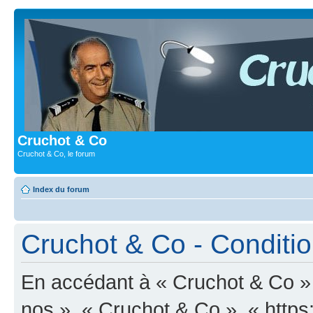
Cruchot & Co
Cruchot & Co, le forum
Index du forum
Cruchot & Co - Condition
En accédant à « Cruchot & Co » (
nos », « Cruchot & Co », « http