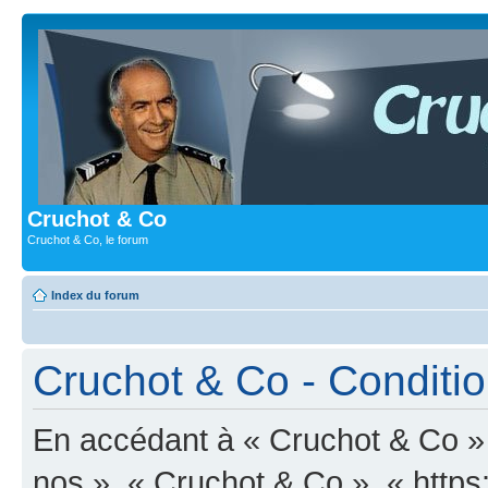
Cruchot & Co
Cruchot & Co, le forum
Index du forum
Cruchot & Co - Condition
En accédant à « Cruchot & Co » (
nos », « Cruchot & Co », « http