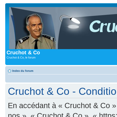
Cruchot & Co
Cruchot & Co, le forum
Index du forum
Cruchot & Co - Condition
En accédant à « Cruchot & Co » (
nos », « Cruchot & Co », « http