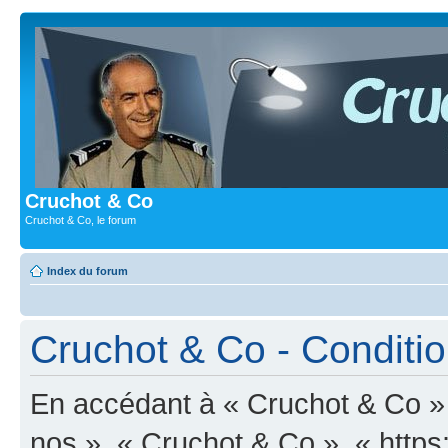
Cruchot & Co
Cruchot & Co, le forum
Index du forum
Cruchot & Co - Condition
En accédant à « Cruchot & Co » (
nos », « Cruchot & Co », « http