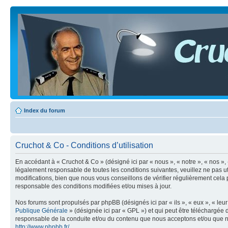
Index du forum
Cruchot & Co - Conditions d’utilisation
En accédant à « Cruchot & Co » (désigné ici par « nous », « notre », « nos »
légalement responsable de toutes les conditions suivantes, veuillez ne pas 
modifications, bien que nous vous conseillons de vérifier régulièrement cela
responsable des conditions modifiées et/ou mises à jour.
Nos forums sont propulsés par phpBB (désignés ici par « ils », « eux », « le
Publique Générale
» (désignée ici par « GPL ») et qui peut être téléchargée
responsable de la conduite et/ou du contenu que nous acceptons et/ou que n
http://www.phpbb.fr/
.