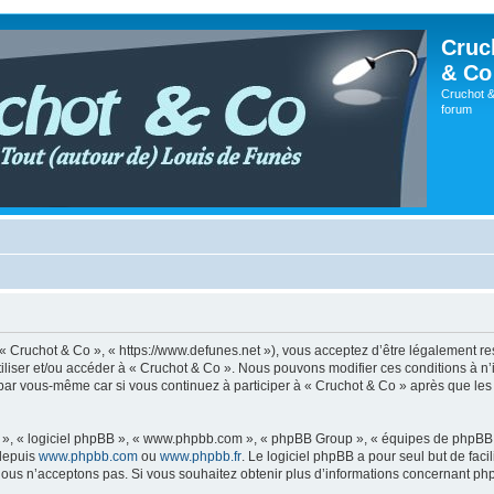
Cruc
& Co
Cruchot &
forum
, « Cruchot & Co », « https://www.defunes.net »), vous acceptez d’être légalement r
utiliser et/ou accéder à « Cruchot & Co ». Nous pouvons modifier ces conditions à 
 par vous-même car si vous continuez à participer à « Cruchot & Co » après que les 
ur », « logiciel phpBB », « www.phpbb.com », « phpBB Group », « équipes de phpBB 
 depuis
www.phpbb.com
ou
www.phpbb.fr
. Le logiciel phpBB a pour seul but de faci
ous n’acceptons pas. Si vous souhaitez obtenir plus d’informations concernant ph