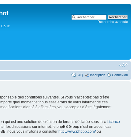
hot
Recherche avancée
 Co, le
FAQ
Inscription
Connexion
esponsable des conditions suivantes. Si vous n’acceptez pas d’être
n’importe quel moment et nous essaierons de vous informer de ces
modifications aient été effectuées, vous acceptez d’être légalement
») qui est une solution de création de forums déclarée sous la «
Licence
liter les discussions sur internet, le phpBB Group n’est en aucun cas
pBB, nous vous invitons à consulter
http://www.phpbb.com/
ou