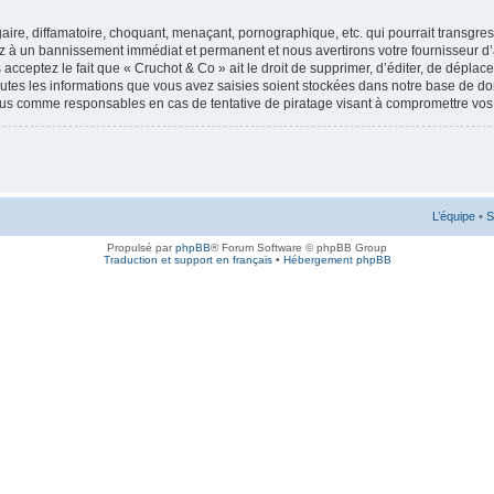
ire, diffamatoire, choquant, menaçant, pornographique, etc. qui pourrait transgress
ez à un bannissement immédiat et permanent et nous avertirons votre fournisseur d’
cceptez le fait que « Cruchot & Co » ait le droit de supprimer, d’éditer, de déplac
outes les informations que vous avez saisies soient stockées dans notre base de don
enus comme responsables en cas de tentative de piratage visant à compromettre vo
L’équipe
•
S
Propulsé par
phpBB
® Forum Software © phpBB Group
Traduction et support en français
•
Hébergement phpBB