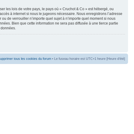
er les lois de votre pays, le pays où « Cruchot & Co » est hébergé, ou
accès à internet si nous le jugeons nécessaire. Nous enregistrons l’adresse
er ou de verrouiller n’importe quel sujet à n’importe quel moment si nous
nées. Bien que cette information ne sera pas diffusée à une tierce partie
s données.
upprimer tous les cookies du forum
• Le fuseau horaire est UTC+1 heure [Heure d’été]