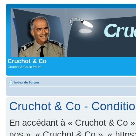
Cruchot & Co
Cruchot & Co, le forum
Index du forum
Cruchot & Co - Condition
En accédant à « Cruchot & Co » (
nos », « Cruchot & Co », « http