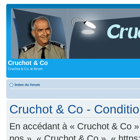
Cruchot & Co
Cruchot & Co, le forum
Index du forum
Cruchot & Co - Condition
En accédant à « Cruchot & Co » (
nos », « Cruchot & Co », « http