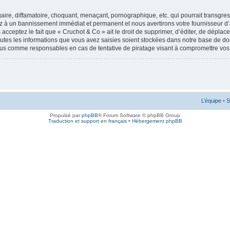
ire, diffamatoire, choquant, menaçant, pornographique, etc. qui pourrait transgress
ez à un bannissement immédiat et permanent et nous avertirons votre fournisseur d’
cceptez le fait que « Cruchot & Co » ait le droit de supprimer, d’éditer, de déplac
outes les informations que vous avez saisies soient stockées dans notre base de don
enus comme responsables en cas de tentative de piratage visant à compromettre vo
L’équipe
•
S
Propulsé par
phpBB
® Forum Software © phpBB Group
Traduction et support en français
•
Hébergement phpBB