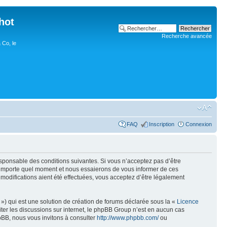
hot
Recherche avancée
 Co, le
FAQ
Inscription
Connexion
esponsable des conditions suivantes. Si vous n’acceptez pas d’être
n’importe quel moment et nous essaierons de vous informer de ces
modifications aient été effectuées, vous acceptez d’être légalement
») qui est une solution de création de forums déclarée sous la «
Licence
liter les discussions sur internet, le phpBB Group n’est en aucun cas
pBB, nous vous invitons à consulter
http://www.phpbb.com/
ou