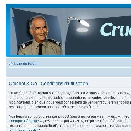
Index du forum
Cruchot & Co - Conditions d’utilisation
En accédant à « Cruchot & Co » (désigné ici par « nous », « notre », « nos »
légalement responsable de toutes les conditions suivantes, veuillez ne pas 
modifications, bien que nous vous conseillons de vérifier régulièrement cela
responsable des conditions modifiées et/ou mises à jour.
Nos forums sont propulsés par phpBB (désignés ici par « ils », « eux », « le
Publique Générale
» (désignée ici par « GPL ») et qui peut être téléchargée
responsable de la conduite et/ou du contenu que nous acceptons et/ou que n
http://www.phpbb.fr/
.