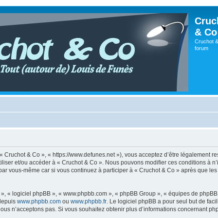
Cruc
& Co
Cruchot &
forum
, « Cruchot & Co », « https://www.defunes.net »), vous acceptez d’être légalement r
utiliser et/ou accéder à « Cruchot & Co ». Nous pouvons modifier ces conditions à 
 par vous-même car si vous continuez à participer à « Cruchot & Co » après que les 
ur », « logiciel phpBB », « www.phpbb.com », « phpBB Group », « équipes de phpBB 
 depuis
www.phpbb.com
ou
www.phpbb.fr
. Le logiciel phpBB a pour seul but de faci
ous n’acceptons pas. Si vous souhaitez obtenir plus d’informations concernant ph