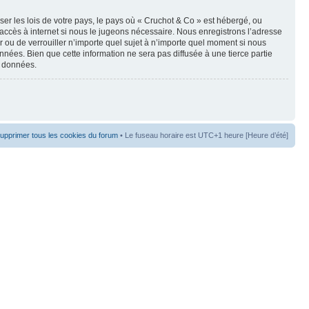
er les lois de votre pays, le pays où « Cruchot & Co » est hébergé, ou
accès à internet si nous le jugeons nécessaire. Nous enregistrons l’adresse
er ou de verrouiller n’importe quel sujet à n’importe quel moment si nous
nées. Bien que cette information ne sera pas diffusée à une tierce partie
s données.
upprimer tous les cookies du forum
• Le fuseau horaire est UTC+1 heure [Heure d’été]