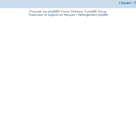
L’équipe
•
S
Propulsé par
phpBB
® Forum Software © phpBB Group
Traduction et support en français
•
Hébergement phpBB