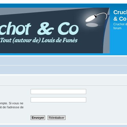
Cruc
& Co
Cruchot &
forum
ompte. Si vous ne
git de l’adresse de