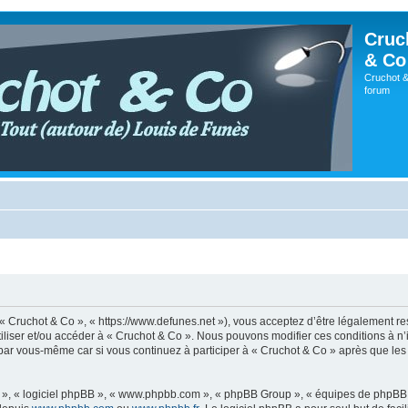
Cruc
& Co
Cruchot &
forum
, « Cruchot & Co », « https://www.defunes.net »), vous acceptez d’être légalement r
utiliser et/ou accéder à « Cruchot & Co ». Nous pouvons modifier ces conditions à 
 par vous-même car si vous continuez à participer à « Cruchot & Co » après que les 
ur », « logiciel phpBB », « www.phpbb.com », « phpBB Group », « équipes de phpBB 