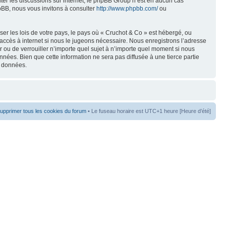
liter les discussions sur internet, le phpBB Group n’est en aucun cas
pBB, nous vous invitons à consulter
http://www.phpbb.com/
ou
er les lois de votre pays, le pays où « Cruchot & Co » est hébergé, ou
accès à internet si nous le jugeons nécessaire. Nous enregistrons l’adresse
er ou de verrouiller n’importe quel sujet à n’importe quel moment si nous
nées. Bien que cette information ne sera pas diffusée à une tierce partie
s données.
upprimer tous les cookies du forum
• Le fuseau horaire est UTC+1 heure [Heure d’été]