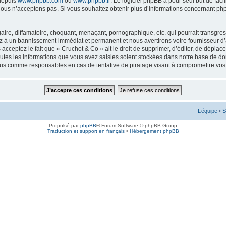
 depuis
www.phpbb.com
ou
www.phpbb.fr
. Le logiciel phpBB a pour seul but de faci
ous n’acceptons pas. Si vous souhaitez obtenir plus d’informations concernant ph
ire, diffamatoire, choquant, menaçant, pornographique, etc. qui pourrait transgress
ez à un bannissement immédiat et permanent et nous avertirons votre fournisseur d’
cceptez le fait que « Cruchot & Co » ait le droit de supprimer, d’éditer, de déplac
outes les informations que vous avez saisies soient stockées dans notre base de don
enus comme responsables en cas de tentative de piratage visant à compromettre vo
L’équipe
•
S
Propulsé par
phpBB
® Forum Software © phpBB Group
Traduction et support en français
•
Hébergement phpBB