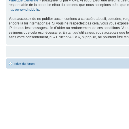
Publique Générale
» (désignée ici par « GPL ») et qui peut être téléchargée
responsable de la conduite et/ou du contenu que nous acceptons et/ou que n
http://www.phpbb.fr/
.
Vous acceptez de ne publier aucun contenu à caractère abusif, obscène, vulga
encore la loi internationale. Si vous ne respectez pas cela, vous vous expos
IP de tous les messages afin d’aider au renforcement de ces conditions. Vous a
estimons que cela est nécessaire. En tant qu’utilisateur, vous acceptez que t
sans votre consentement, ni « Cruchot & Co », ni phpBB, ne pourront être t
Index du forum