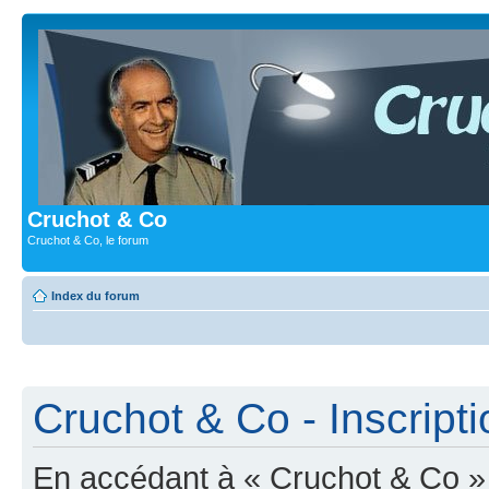
Cruchot & Co
Cruchot & Co, le forum
Index du forum
Cruchot & Co - Inscripti
En accédant à « Cruchot & Co » (