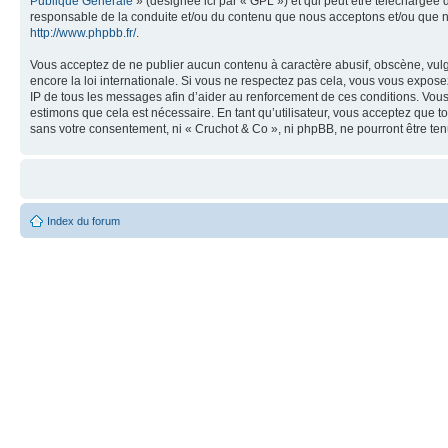
Publique Générale
» (désignée ici par « GPL ») et qui peut être téléchargée
responsable de la conduite et/ou du contenu que nous acceptons et/ou que n
http://www.phpbb.fr/
.
Vous acceptez de ne publier aucun contenu à caractère abusif, obscène, vulga
encore la loi internationale. Si vous ne respectez pas cela, vous vous expos
IP de tous les messages afin d’aider au renforcement de ces conditions. Vous a
estimons que cela est nécessaire. En tant qu’utilisateur, vous acceptez que t
sans votre consentement, ni « Cruchot & Co », ni phpBB, ne pourront être t
Index du forum