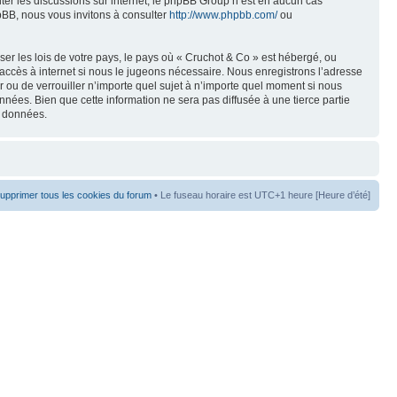
liter les discussions sur internet, le phpBB Group n’est en aucun cas
pBB, nous vous invitons à consulter
http://www.phpbb.com/
ou
er les lois de votre pays, le pays où « Cruchot & Co » est hébergé, ou
accès à internet si nous le jugeons nécessaire. Nous enregistrons l’adresse
er ou de verrouiller n’importe quel sujet à n’importe quel moment si nous
nées. Bien que cette information ne sera pas diffusée à une tierce partie
s données.
upprimer tous les cookies du forum
• Le fuseau horaire est UTC+1 heure [Heure d’été]