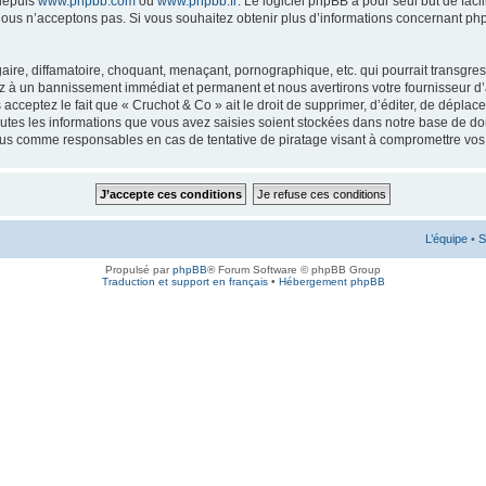
 depuis
www.phpbb.com
ou
www.phpbb.fr
. Le logiciel phpBB a pour seul but de faci
ous n’acceptons pas. Si vous souhaitez obtenir plus d’informations concernant ph
ire, diffamatoire, choquant, menaçant, pornographique, etc. qui pourrait transgress
ez à un bannissement immédiat et permanent et nous avertirons votre fournisseur d’
cceptez le fait que « Cruchot & Co » ait le droit de supprimer, d’éditer, de déplac
outes les informations que vous avez saisies soient stockées dans notre base de don
enus comme responsables en cas de tentative de piratage visant à compromettre vo
L’équipe
•
S
Propulsé par
phpBB
® Forum Software © phpBB Group
Traduction et support en français
•
Hébergement phpBB