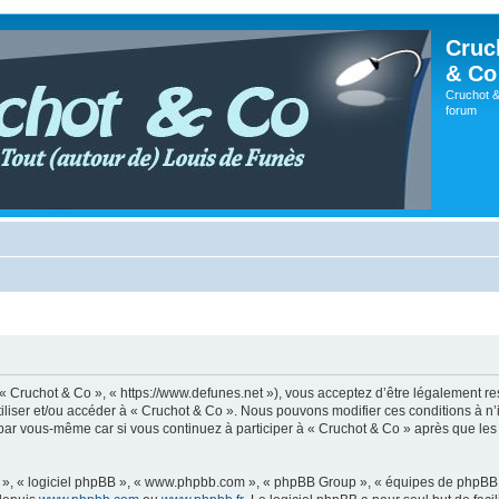
Cruc
& Co
Cruchot &
forum
, « Cruchot & Co », « https://www.defunes.net »), vous acceptez d’être légalement r
utiliser et/ou accéder à « Cruchot & Co ». Nous pouvons modifier ces conditions à 
 par vous-même car si vous continuez à participer à « Cruchot & Co » après que les 
ur », « logiciel phpBB », « www.phpbb.com », « phpBB Group », « équipes de phpBB 