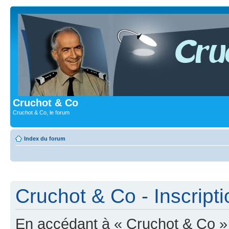
Cruchot & Co
Cruchot & Co, le forum
Index du forum
Cruchot & Co - Inscripti
En accédant à « Cruchot & Co » (