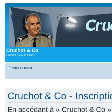
Cruchot & Co
Cruchot & Co, le forum
Index du forum
Cruchot & Co - Inscripti
En accédant à « Cruchot & Co » (