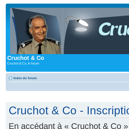
Cruchot & Co
Cruchot & Co, le forum
Index du forum
Cruchot & Co - Inscripti
En accédant à « Cruchot & Co » (