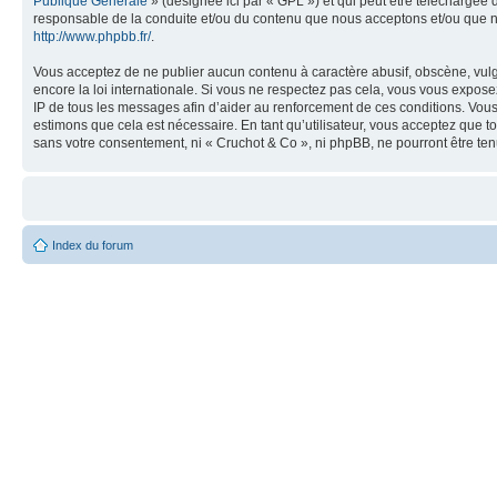
Publique Générale
» (désignée ici par « GPL ») et qui peut être téléchargée
responsable de la conduite et/ou du contenu que nous acceptons et/ou que n
http://www.phpbb.fr/
.
Vous acceptez de ne publier aucun contenu à caractère abusif, obscène, vulga
encore la loi internationale. Si vous ne respectez pas cela, vous vous expos
IP de tous les messages afin d’aider au renforcement de ces conditions. Vous a
estimons que cela est nécessaire. En tant qu’utilisateur, vous acceptez que t
sans votre consentement, ni « Cruchot & Co », ni phpBB, ne pourront être t
Index du forum