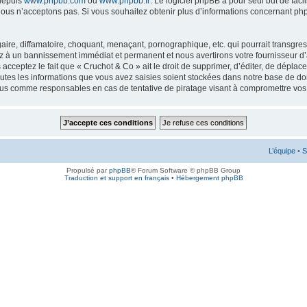
 depuis
www.phpbb.com
ou
www.phpbb.fr
. Le logiciel phpBB a pour seul but de faci
ous n’acceptons pas. Si vous souhaitez obtenir plus d’informations concernant ph
ire, diffamatoire, choquant, menaçant, pornographique, etc. qui pourrait transgress
ez à un bannissement immédiat et permanent et nous avertirons votre fournisseur d’
cceptez le fait que « Cruchot & Co » ait le droit de supprimer, d’éditer, de déplac
outes les informations que vous avez saisies soient stockées dans notre base de don
enus comme responsables en cas de tentative de piratage visant à compromettre vo
L’équipe
•
S
Propulsé par
phpBB
® Forum Software © phpBB Group
Traduction et support en français
•
Hébergement phpBB