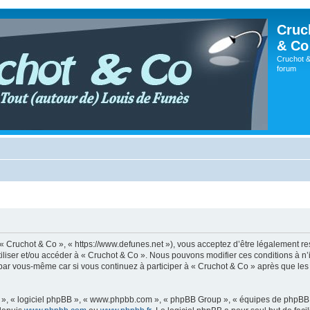
Cruc
& Co
Cruchot &
forum
, « Cruchot & Co », « https://www.defunes.net »), vous acceptez d’être légalement r
utiliser et/ou accéder à « Cruchot & Co ». Nous pouvons modifier ces conditions à 
 par vous-même car si vous continuez à participer à « Cruchot & Co » après que les 
ur », « logiciel phpBB », « www.phpbb.com », « phpBB Group », « équipes de phpBB 