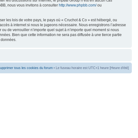
liter les discussions sur internet, le phpBB Group n’est en aucun cas
pBB, nous vous invitons à consulter
http://www.phpbb.com/
ou
er les lois de votre pays, le pays où « Cruchot & Co » est hébergé, ou
accès à internet si nous le jugeons nécessaire. Nous enregistrons l’adresse
er ou de verrouiller n’importe quel sujet à n’importe quel moment si nous
nées. Bien que cette information ne sera pas diffusée à une tierce partie
s données.
upprimer tous les cookies du forum
• Le fuseau horaire est UTC+1 heure [Heure d’été]