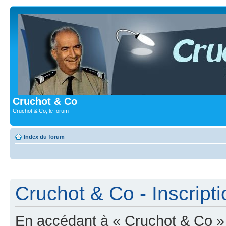
Cruchot & Co
Cruchot & Co, le forum
Index du forum
Cruchot & Co - Inscripti
En accédant à « Cruchot & Co » (