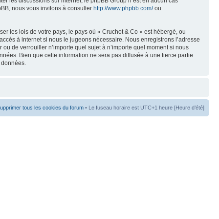
liter les discussions sur internet, le phpBB Group n’est en aucun cas
pBB, nous vous invitons à consulter
http://www.phpbb.com/
ou
er les lois de votre pays, le pays où « Cruchot & Co » est hébergé, ou
accès à internet si nous le jugeons nécessaire. Nous enregistrons l’adresse
er ou de verrouiller n’importe quel sujet à n’importe quel moment si nous
nées. Bien que cette information ne sera pas diffusée à une tierce partie
s données.
upprimer tous les cookies du forum
• Le fuseau horaire est UTC+1 heure [Heure d’été]