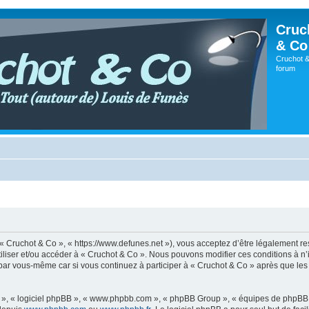
Cruc
& Co
Cruchot &
forum
, « Cruchot & Co », « https://www.defunes.net »), vous acceptez d’être légalement r
utiliser et/ou accéder à « Cruchot & Co ». Nous pouvons modifier ces conditions à 
 par vous-même car si vous continuez à participer à « Cruchot & Co » après que les 
ur », « logiciel phpBB », « www.phpbb.com », « phpBB Group », « équipes de phpBB 