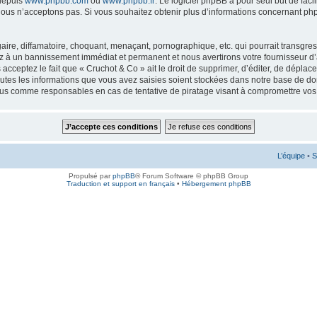
 depuis
www.phpbb.com
ou
www.phpbb.fr
. Le logiciel phpBB a pour seul but de faci
ous n’acceptons pas. Si vous souhaitez obtenir plus d’informations concernant ph
ire, diffamatoire, choquant, menaçant, pornographique, etc. qui pourrait transgress
ez à un bannissement immédiat et permanent et nous avertirons votre fournisseur d’
cceptez le fait que « Cruchot & Co » ait le droit de supprimer, d’éditer, de déplac
outes les informations que vous avez saisies soient stockées dans notre base de don
enus comme responsables en cas de tentative de piratage visant à compromettre vo
L’équipe
•
S
Propulsé par
phpBB
® Forum Software © phpBB Group
Traduction et support en français
•
Hébergement phpBB