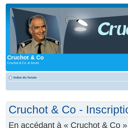
Cruchot & Co
Cruchot & Co, le forum
Index du forum
Cruchot & Co - Inscripti
En accédant à « Cruchot & Co » (