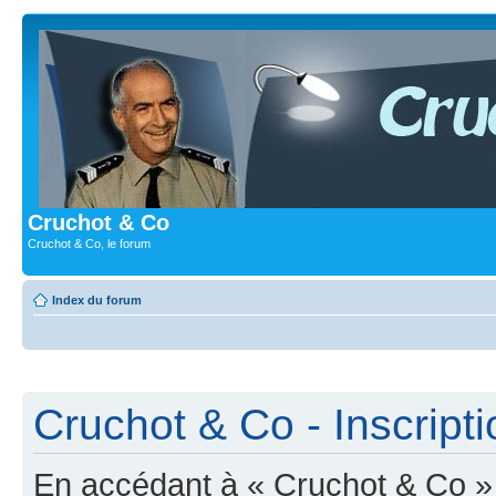
Cruchot & Co
Cruchot & Co, le forum
Index du forum
Cruchot & Co - Inscripti
En accédant à « Cruchot & Co » (