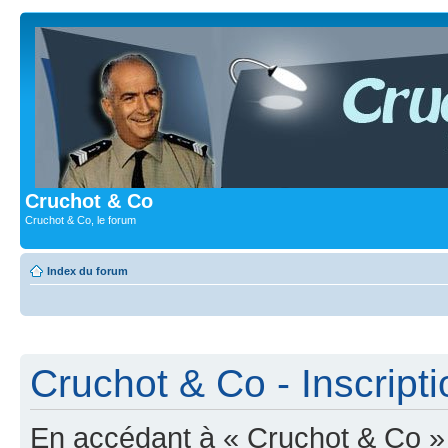
Cruchot & Co
Cruchot & Co, le forum
Index du forum
Cruchot & Co - Inscripti
En accédant à « Cruchot & Co » (