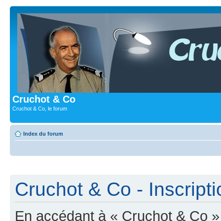
Cruchot & Co
Cruchot & Co, le forum
Index du forum
Cruchot & Co - Inscripti
En accédant à « Cruchot & Co » (