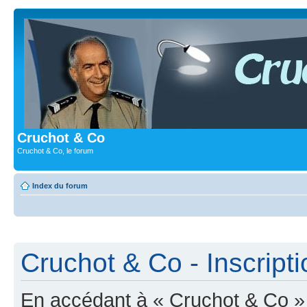
Cruchot & Co
Cruchot & Co, le forum
Index du forum
Cruchot & Co - Inscripti
En accédant à « Cruchot & Co » (