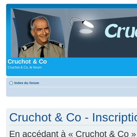
Cruchot & Co
Cruchot & Co, le forum
Index du forum
Cruchot & Co - Inscripti
En accédant à « Cruchot & Co » (