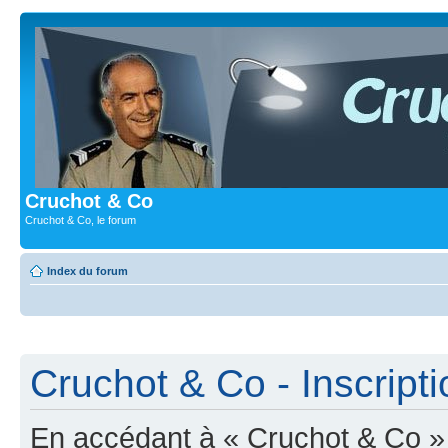
Cruchot & Co
Cruchot & Co, le forum
Index du forum
Cruchot & Co - Inscripti
En accédant à « Cruchot & Co » (