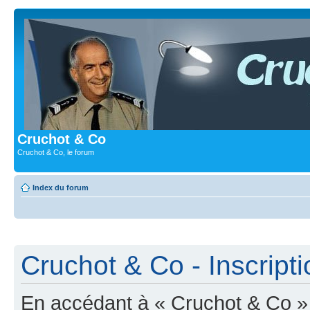
Cruchot & Co
Cruchot & Co, le forum
Index du forum
Cruchot & Co - Inscripti
En accédant à « Cruchot & Co » (