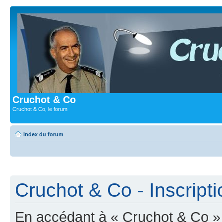
Cruchot & Co
Cruchot & Co, le forum
Index du forum
Cruchot & Co - Inscripti
En accédant à « Cruchot & Co » (