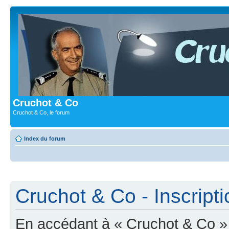
Cruchot & Co
Cruchot & Co, le forum
Index du forum
Cruchot & Co - Inscripti
En accédant à « Cruchot & Co » (