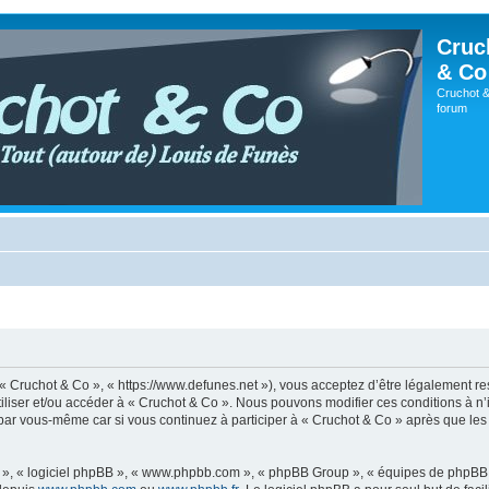
Cruc
& Co
Cruchot &
forum
, « Cruchot & Co », « https://www.defunes.net »), vous acceptez d’être légalement r
utiliser et/ou accéder à « Cruchot & Co ». Nous pouvons modifier ces conditions à 
 par vous-même car si vous continuez à participer à « Cruchot & Co » après que les 
ur », « logiciel phpBB », « www.phpbb.com », « phpBB Group », « équipes de phpBB 