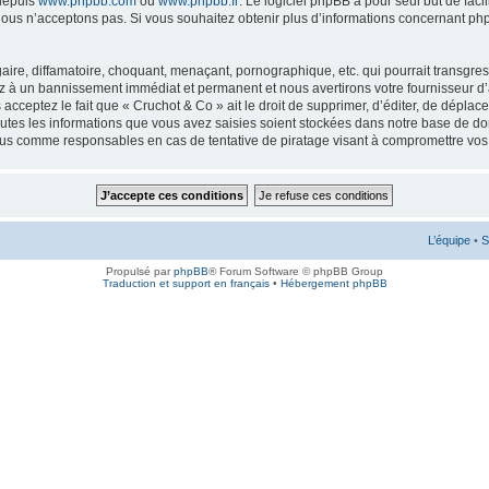
 depuis
www.phpbb.com
ou
www.phpbb.fr
. Le logiciel phpBB a pour seul but de faci
ous n’acceptons pas. Si vous souhaitez obtenir plus d’informations concernant ph
ire, diffamatoire, choquant, menaçant, pornographique, etc. qui pourrait transgress
ez à un bannissement immédiat et permanent et nous avertirons votre fournisseur d’
cceptez le fait que « Cruchot & Co » ait le droit de supprimer, d’éditer, de déplac
outes les informations que vous avez saisies soient stockées dans notre base de don
enus comme responsables en cas de tentative de piratage visant à compromettre vo
L’équipe
•
S
Propulsé par
phpBB
® Forum Software © phpBB Group
Traduction et support en français
•
Hébergement phpBB