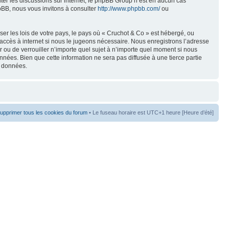
liter les discussions sur internet, le phpBB Group n’est en aucun cas
pBB, nous vous invitons à consulter
http://www.phpbb.com/
ou
er les lois de votre pays, le pays où « Cruchot & Co » est hébergé, ou
accès à internet si nous le jugeons nécessaire. Nous enregistrons l’adresse
er ou de verrouiller n’importe quel sujet à n’importe quel moment si nous
nées. Bien que cette information ne sera pas diffusée à une tierce partie
s données.
upprimer tous les cookies du forum
• Le fuseau horaire est UTC+1 heure [Heure d’été]