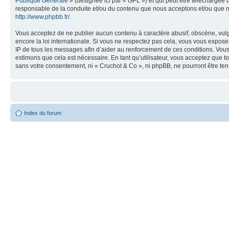
Publique Générale
» (désignée ici par « GPL ») et qui peut être téléchargée
responsable de la conduite et/ou du contenu que nous acceptons et/ou que n
http://www.phpbb.fr/
.
Vous acceptez de ne publier aucun contenu à caractère abusif, obscène, vulga
encore la loi internationale. Si vous ne respectez pas cela, vous vous expos
IP de tous les messages afin d’aider au renforcement de ces conditions. Vous a
estimons que cela est nécessaire. En tant qu’utilisateur, vous acceptez que t
sans votre consentement, ni « Cruchot & Co », ni phpBB, ne pourront être t
Index du forum