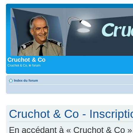
Cruchot & Co
Cruchot & Co, le forum
Index du forum
Cruchot & Co - Inscripti
En accédant à « Cruchot & Co » (