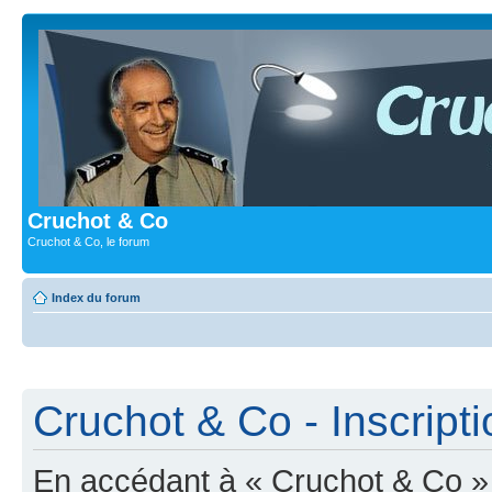
Cruchot & Co
Cruchot & Co, le forum
Index du forum
Cruchot & Co - Inscripti
En accédant à « Cruchot & Co » (