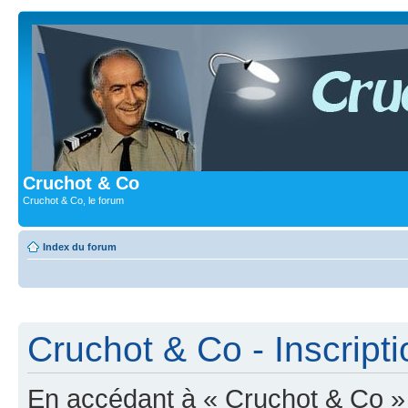
Cruchot & Co
Cruchot & Co, le forum
Index du forum
Cruchot & Co - Inscripti
En accédant à « Cruchot & Co » (