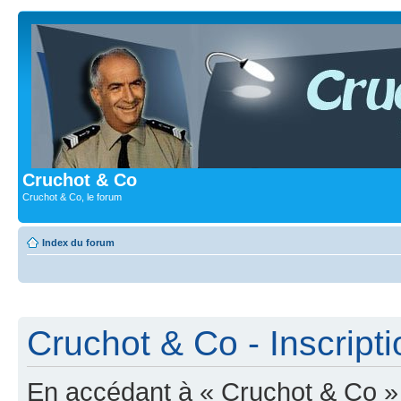
Cruchot & Co
Cruchot & Co, le forum
Index du forum
Cruchot & Co - Inscripti
En accédant à « Cruchot & Co » (