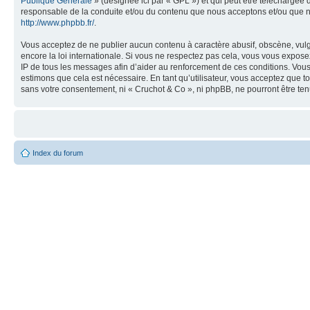
Publique Générale
» (désignée ici par « GPL ») et qui peut être téléchargée
responsable de la conduite et/ou du contenu que nous acceptons et/ou que n
http://www.phpbb.fr/
.
Vous acceptez de ne publier aucun contenu à caractère abusif, obscène, vulga
encore la loi internationale. Si vous ne respectez pas cela, vous vous expos
IP de tous les messages afin d’aider au renforcement de ces conditions. Vous a
estimons que cela est nécessaire. En tant qu’utilisateur, vous acceptez que t
sans votre consentement, ni « Cruchot & Co », ni phpBB, ne pourront être t
Index du forum