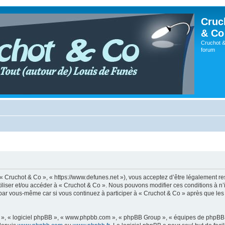
Cruc
& Co
Cruchot &
forum
, « Cruchot & Co », « https://www.defunes.net »), vous acceptez d’être légalement r
utiliser et/ou accéder à « Cruchot & Co ». Nous pouvons modifier ces conditions à 
 par vous-même car si vous continuez à participer à « Cruchot & Co » après que les 
ur », « logiciel phpBB », « www.phpbb.com », « phpBB Group », « équipes de phpBB 