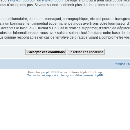
 depuis
www.phpbb.com
ou
www.phpbb.fr
. Le logiciel phpBB a pour seul but de faci
ous n’acceptons pas. Si vous souhaitez obtenir plus d’informations concernant ph
ire, diffamatoire, choquant, menaçant, pornographique, etc. qui pourrait transgress
ez à un bannissement immédiat et permanent et nous avertirons votre fournisseur d’
cceptez le fait que « Cruchot & Co » ait le droit de supprimer, d’éditer, de déplac
outes les informations que vous avez saisies soient stockées dans notre base de don
enus comme responsables en cas de tentative de piratage visant à compromettre vo
L’équipe
•
S
Propulsé par
phpBB
® Forum Software © phpBB Group
Traduction et support en français
•
Hébergement phpBB