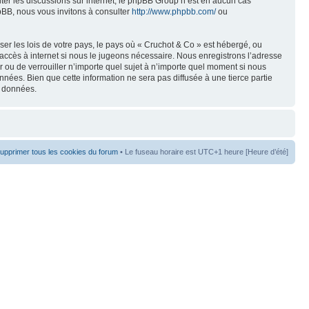
liter les discussions sur internet, le phpBB Group n’est en aucun cas
pBB, nous vous invitons à consulter
http://www.phpbb.com/
ou
er les lois de votre pays, le pays où « Cruchot & Co » est hébergé, ou
accès à internet si nous le jugeons nécessaire. Nous enregistrons l’adresse
er ou de verrouiller n’importe quel sujet à n’importe quel moment si nous
nées. Bien que cette information ne sera pas diffusée à une tierce partie
s données.
upprimer tous les cookies du forum
• Le fuseau horaire est UTC+1 heure [Heure d’été]