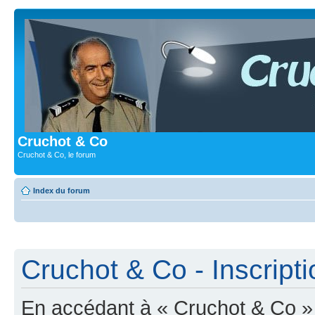
Cruchot & Co
Cruchot & Co, le forum
Index du forum
Cruchot & Co - Inscripti
En accédant à « Cruchot & Co » (