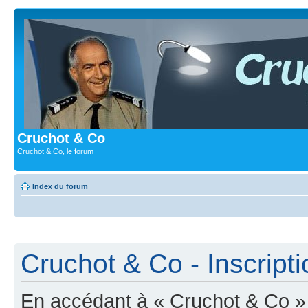
Cruchot & Co
Cruchot & Co, le forum
Index du forum
Cruchot & Co - Inscripti
En accédant à « Cruchot & Co » (