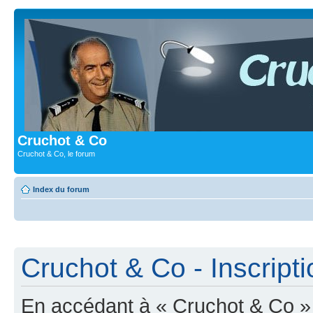
Cruchot & Co
Cruchot & Co, le forum
Index du forum
Cruchot & Co - Inscripti
En accédant à « Cruchot & Co » (