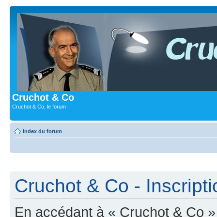
Cruchot & Co
Cruchot & Co, le forum
Index du forum
Cruchot & Co - Inscripti
En accédant à « Cruchot & Co » (