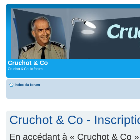
Cruchot & Co
Cruchot & Co, le forum
Index du forum
Cruchot & Co - Inscripti
En accédant à « Cruchot & Co » (