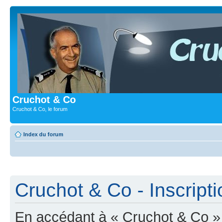
Cruchot & Co
Cruchot & Co, le forum
Index du forum
Cruchot & Co - Inscripti
En accédant à « Cruchot & Co » (