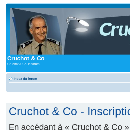
Cruchot & Co
Cruchot & Co, le forum
Index du forum
Cruchot & Co - Inscripti
En accédant à « Cruchot & Co » (