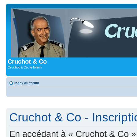
Cruchot & Co
Cruchot & Co, le forum
Index du forum
Cruchot & Co - Inscripti
En accédant à « Cruchot & Co » (