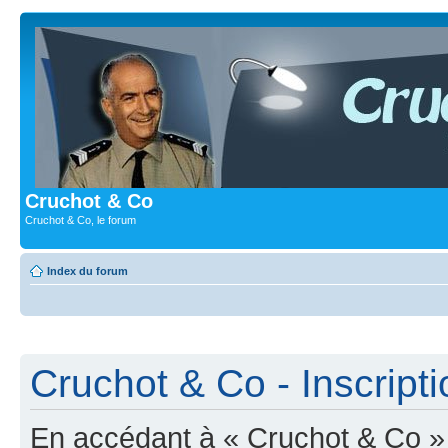
Cruchot & Co
Cruchot & Co, le forum
Index du forum
Cruchot & Co - Inscripti
En accédant à « Cruchot & Co » (