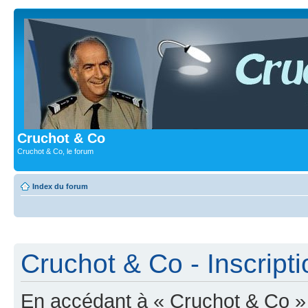
Cruchot & Co
Cruchot & Co, le forum
Index du forum
Cruchot & Co - Inscripti
En accédant à « Cruchot & Co » (