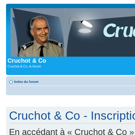
Cruchot & Co
Cruchot & Co, le forum
Index du forum
Cruchot & Co - Inscripti
En accédant à « Cruchot & Co » (