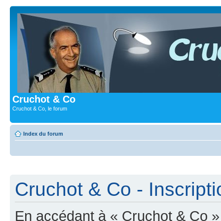
Cruchot & Co
Cruchot & Co, le forum
Index du forum
Cruchot & Co - Inscripti
En accédant à « Cruchot & Co » (