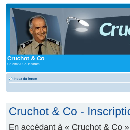
Cruchot & Co
Cruchot & Co, le forum
Index du forum
Cruchot & Co - Inscripti
En accédant à « Cruchot & Co » (