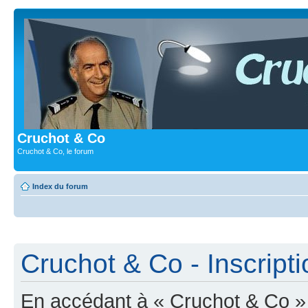
Cruchot & Co
Cruchot & Co, le forum
Index du forum
Cruchot & Co - Inscripti
En accédant à « Cruchot & Co » (